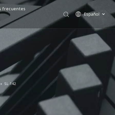
 frecuentes
Español
English
Pусский
»
SL-142