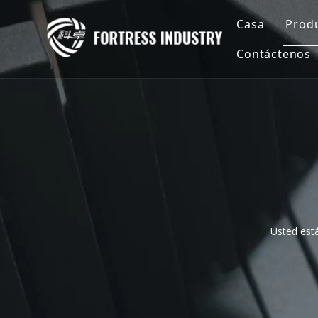
Casa
Prod
Contáctenos
P
a
P
G
C
Usted está