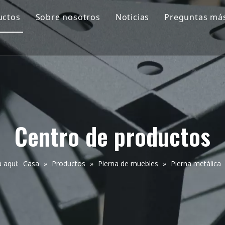
uctos
Sobre nosotros
Noticias
Preguntas más
ierna de muebles
Por qué elegirnos
ccesorios de hardware
Fotos de la empresa
rimavera
Exposición
rapa
Centro de productos
orreas elásticas
 aquí:
Casa
»
Productos
»
Pierna de muebles
»
Pierna metálica