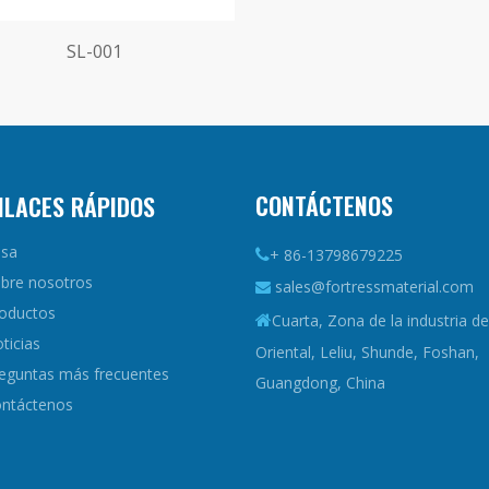
SL-001
CONTÁCTENOS
NLACES RÁPIDOS
sa
+ 86-13798679225

bre nosotros
sales@fortressmaterial.com

oductos
Cuarta, Zona de la industria de

ticias
Oriental, Leliu, Shunde, Foshan,
eguntas más frecuentes
Guangdong, China
ntáctenos