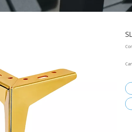
S
Com
Can