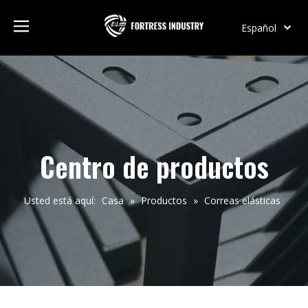
Español
English
Pусский
Centro de productos
Usted está aquí:
Casa
»
Productos
»
Correas elásticas